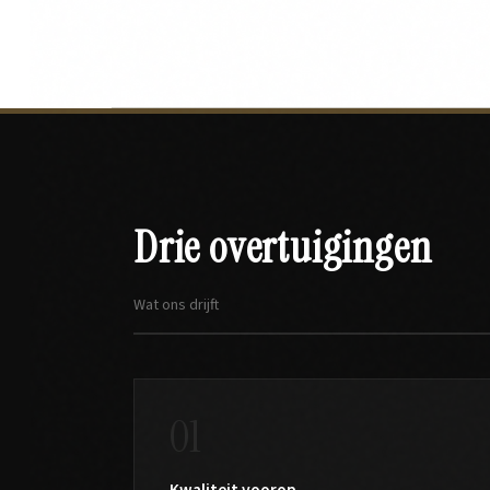
Drie overtuigingen
Wat ons drijft
01