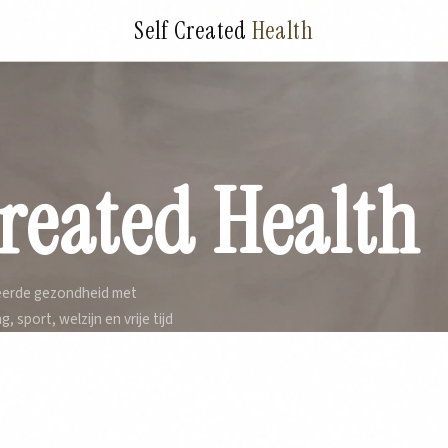
Self Created
Health
Created Health
eëerde gezondheid met
 sport, welzijn en vrije tijd