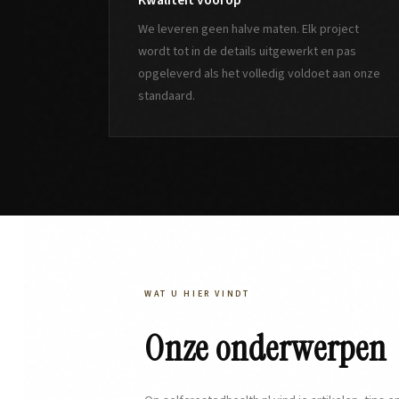
Kwaliteit voorop
We leveren geen halve maten. Elk project
wordt tot in de details uitgewerkt en pas
opgeleverd als het volledig voldoet aan onze
standaard.
WAT U HIER VINDT
Onze onderwerpen