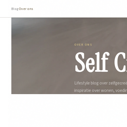
Blog
Over ons
OVER ONS
Self 
Lifestyle blog over zelfgecr
inspiratie over wonen, voeding,