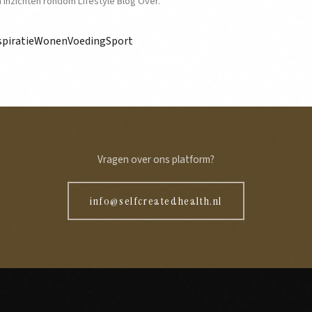
en inzichten rondom Lifestyle Blog Over.
spiratie
Wonen
Voeding
Sport
Vragen over ons platform?
info@selfcreatedhealth.nl