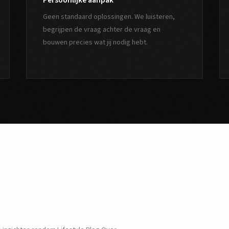
Persoonlijke aanpak
Geen standaard oplossingen. We luisteren,
begrijpen de vraag achter de vraag en
bouwen precies wat jij nodig hebt.