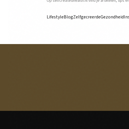
Op selfcreatedhealth.nl vind je artikelen, tips 
Lifestyle
Blog
Zelfgecreerde
Gezondheid
In