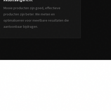
Resultaatgericht
Mooie producten zijn goed, effectieve
producten zijn beter. We meten en
optimaliseren voor meetbare resultaten die
aantoonbaar bijdragen.